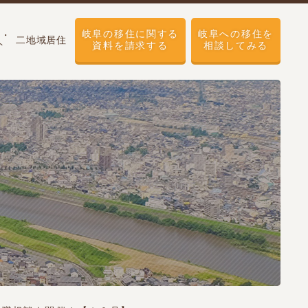
岐阜の移住に関する
岐阜への移住を
せ・
二地域居住
ト
資料を請求する
相談してみる