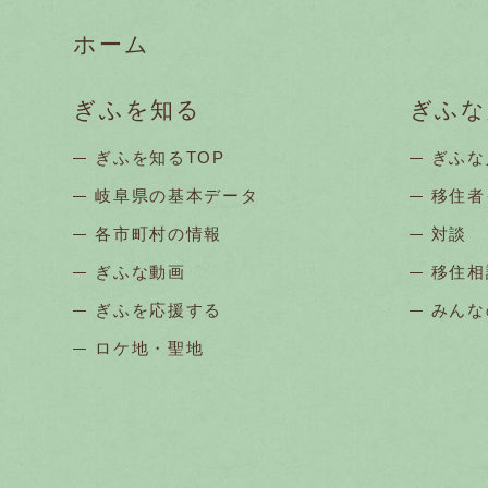
移住体験プログラム
ホーム
移住者インタビュー
ぎふを知る
ぎふな
ぎふを知るTOP
ぎふな
岐阜県の基本データ
移住者
各市町村の情報
対談
ぎふな動画
移住相
ぎふを応援する
みんな
ロケ地・聖地