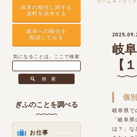
ホーム
>
トピッ
岐阜の移住に関する
資料を請求する
岐阜への移住を
2025.09.
相談してみる
岐阜
気になることは、ここで検索
【１
検索
個別
ぎふのことを調べる
岐阜県で
「岐阜県
は？」な
お仕事