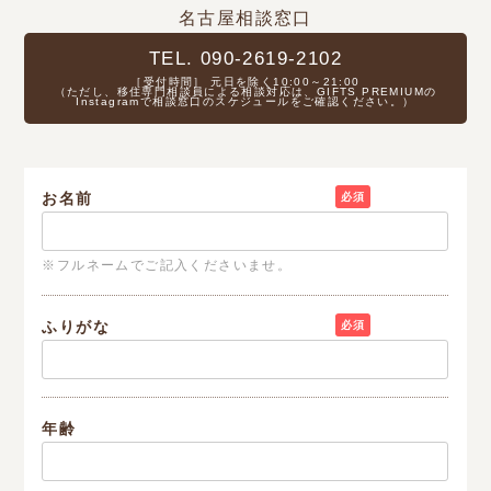
名古屋相談窓口
TEL. 090-2619-2102
［受付時間］ 元日を除く10:00～21:00
（ただし、移住専門相談員による相談対応は、GIFTS PREMIUMの
Instagramで相談窓口のスケジュールをご確認ください。）
お名前
必須
※フルネームでご記入くださいませ。
ふりがな
必須
年齢