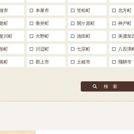
穂市
本巣市
笠松町
北方町
老町
垂井町
関ケ原町
神戸町
斐川町
大野町
池田町
美濃加
加町
川辺町
七宗町
八百津
嵩町
郡上市
土岐市
飛騨市
検索