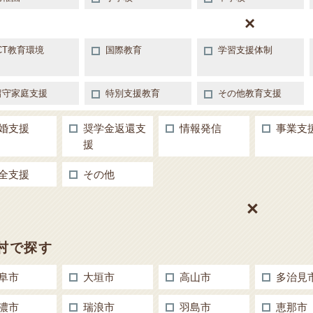
CT教育環境
国際教育
学習支援体制
留守家庭支援
特別支援教育
その他教育支援
婚支援
奨学金返還支
情報発信
事業支
援
全支援
その他
村で探す
阜市
大垣市
高山市
多治見
濃市
瑞浪市
羽島市
恵那市