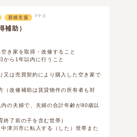
中古
新婚支援
得補助）
る空き家を取得・改修すること
日から1年以内に行うこと
）
り又は売買契約により購入した空き家で
方（改修補助は賃貸物件の所有者も対
以内の夫婦で、夫婦の合計年齢が80歳以
育終了前の子を含む世帯）
、中津川市に転入する（した）世帯また