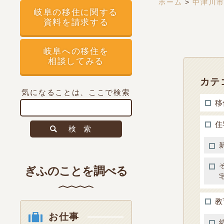
ホーム
>
中津川
岐阜の移住に関する
資料を請求する
岐阜への移住を
相談してみる
カテ
気になることは、ここで検索
移
住
検索
ぎふのことを調べる
教
お仕事