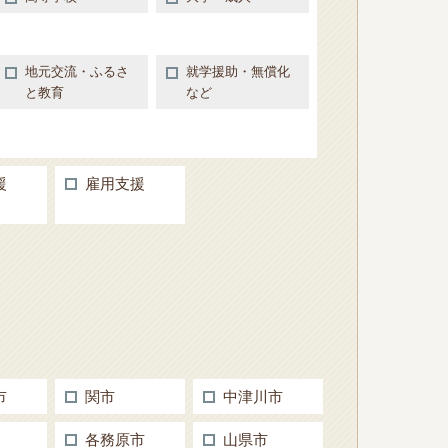
地元交流・ふるさ
就学援助・無償化
と教育
など
援
雇用支援
市
関市
中津川市
各務原市
山県市