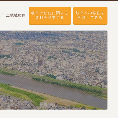
岐阜の移住に関する
岐阜への移住を
せ・
二地域居住
ト
資料を請求する
相談してみる