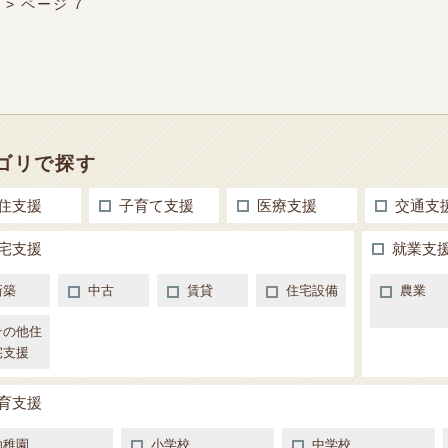
市
>
ページ 7
ゴリで探す
住支援
子育て支援
医療支援
交通支
宅支援
就業支
新築
中古
賃貸
住宅設備
農業
その他住
宅支援
育支援
幼稚園
小学校
中学校