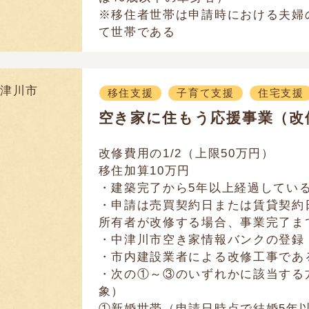
※移住者世帯は申請時における夫婦
て世帯である
津川市
移住支援
子育て支援
住宅支援
空き家に住もう応援事業（改
改修費用の1/2（上限50万円）
移住加算10万円
・建築完了から5年以上経過してい
・申請は売買契約日または賃貸契約
所有者が改修する場合、事業完了ま
・中津川市空き家情報バンクの登録
・市内建設業者による改修工事である
・次の①～③のいずれかに該当する
象）
①新婚世帯（申請日時点で結婚5年