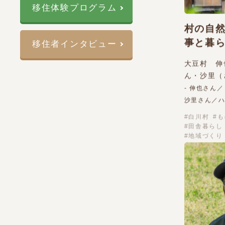
移住体験プログラム
村の自
事と暮
移住者インタビュー
大豆村 伸
ん・沙里（
- 伸也さん
沙里さん／
白川村
も
田舎暮らし
地域づくり