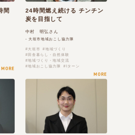
時間
24時間燃え続ける チンチン
炭を目指して
中村 明弘さん
- 大垣市地域おこし協力隊
大垣市
地域づくり
田舎暮らし・自然体験
地域づくり・地域交流
地域おこし協力隊
Iターン
MORE
MORE