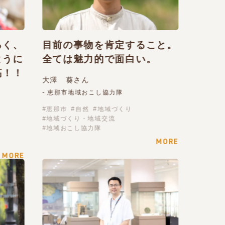
るく、
目前の事物を肯定すること。
ように
全ては魅力的で面白い。
高！！
大澤 葵さん
- 恵那市地域おこし協力隊
恵那市
自然
地域づくり
地域づくり・地域交流
地域おこし協力隊
MORE
MORE