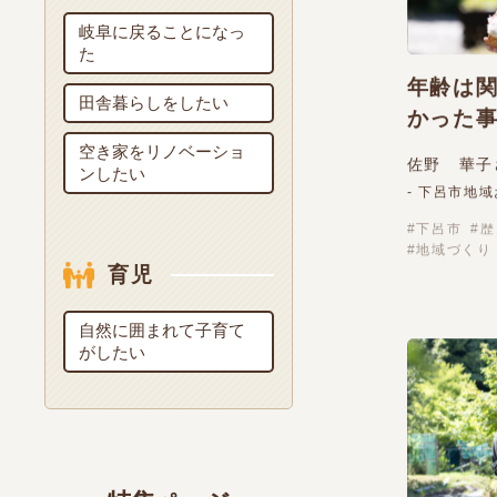
岐阜に戻ることになっ
た
年齢は
田舎暮らしをしたい
かった
空き家をリノベーショ
佐野 華子
ンしたい
- 下呂市地
下呂市
歴
地域づくり
育児
自然に囲まれて子育て
がしたい