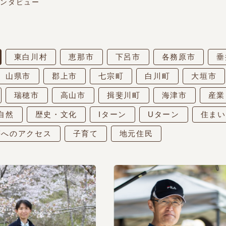
インタビュー
東白川村
恵那市
下呂市
各務原市
垂
山県市
郡上市
七宗町
白川町
大垣市
瑞穂市
高山市
揖斐川町
海津市
産業
自然
歴史・文化
Iターン
Uターン
住まい
等へのアクセス
子育て
地元住民