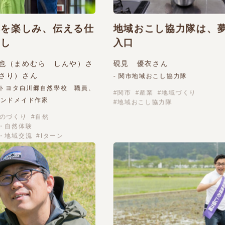
然を楽しみ、伝える仕
地域おこし協力隊は、
らし
入口
也（まめむら しんや）さ
硯見 優衣さん
さり）さん
- 関市地域おこし協力隊
／トヨタ白川郷自然學校 職員、
関市
産業
地域づくり
ハンドメイド作家
地域おこし協力隊
のづくり
自然
・自然体験
・地域交流
Iターン
MORE