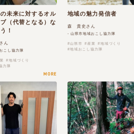
中の未来に対するオル
地域の魅力発信者
ィブ（代替となる）な
森 貴史さん
ろう！
- 山県市地域おこし協力隊
さん
山県市
産業
地域づくり
地域おこし協力隊
域おこし協力隊
業
地域づくり
協力隊
MORE