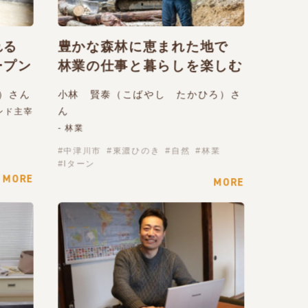
触れる
豊かな森林に恵まれた地で
ープン
林業の仕事と暮らしを楽しむ
）さん
小林 賢泰（こばやし たかひろ）さ
ん
ンド主宰
- 林業
中津川市
東濃ひのき
自然
林業
Iターン
MORE
MORE