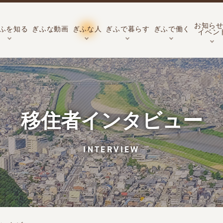
お知ら
ふを知る
ぎふな動画
ぎふな人
ぎふで暮らす
ぎふで働く
イベン
移住者インタビュー
INTERVIEW