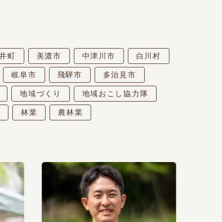
井町
美濃市
中津川市
白川村
岐阜市
飛騨市
多治見市
地域づくり
地域おこし協力隊
林業
農林業