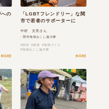
夢への
「LGBTフレンドリー」な関
市で若者のサポーターに
中村 文亮さん
- 関市地域おこし協力隊
関市
産業
地域づくり
地域おこし協力隊
MORE
MORE