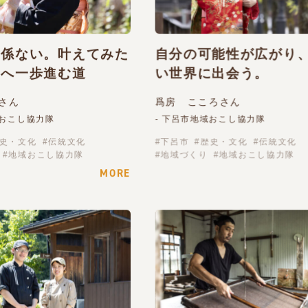
関係ない。叶えてみた
自分の可能性が広がり
事へ一歩進む道
い世界に出会う。
さん
爲房 こころさん
域おこし協力隊
- 下呂市地域おこし協力隊
史・文化
伝統文化
下呂市
歴史・文化
伝統文化
地域おこし協力隊
地域づくり
地域おこし協力隊
MORE