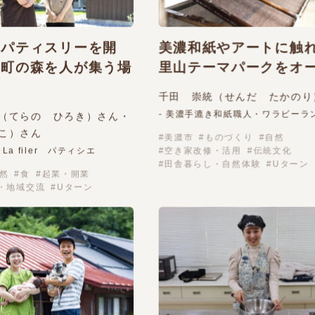
てパティスリーを開
美濃和紙やアートに
井町の森を人が集う場
里山テーマパークをオ
千田 崇統（せんだ たかのり
- 美濃手漉き和紙職人・ワラビーラ
（てらの ひろき）さん・
こ）さん
美濃市
ものづくり
自然
ie La filer パティシエ
空き家改修・活用
伝統文化
田舎暮らし・自然体験
Uターン
然
食
起業・開業
・地域交流
Uターン
MORE