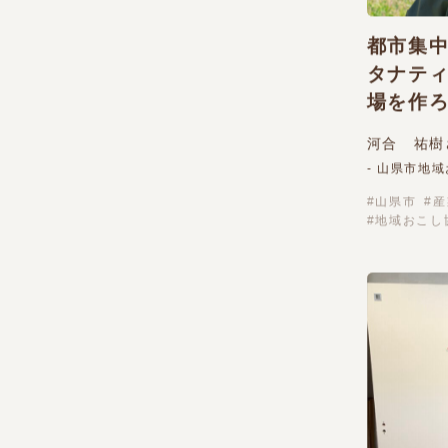
都市集
タナテ
場を作
河合 祐樹
- 山県市地
山県市
産
地域おこし