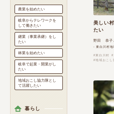
農業を始めたい
岐阜からテレワークを
美しい
して働きたい
たい
継業（事業承継）をし
野田 恭子
たい
- 東白川村
林業を始めたい
東白川村
地域おこし
岐阜で起業・開業がし
たい
地域おこし協力隊とし
て活躍したい
暮らし