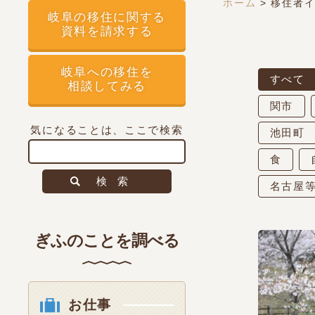
ホーム
>
移住者
岐阜の移住に関する
資料を請求する
岐阜への移住を
すべて
相談してみる
関市
気になることは、ここで検索
池田町
食
検索
名古屋
ぎふのことを調べる
お仕事