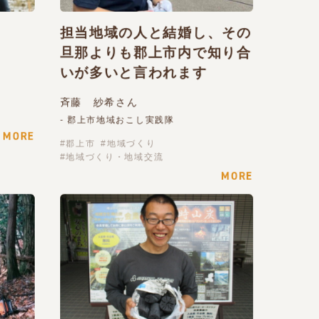
担当地域の人と結婚し、その
旦那よりも郡上市内で知り合
いが多いと言われます
斉藤 紗希さん
- 郡上市地域おこし実践隊
MORE
郡上市
地域づくり
地域づくり・地域交流
MORE