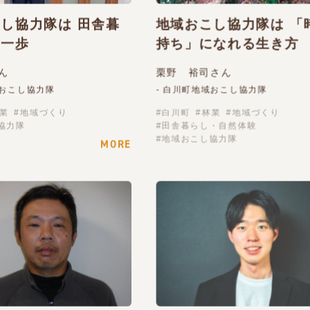
し協力隊は 田舎暮
地域おこし協力隊は 「
第一歩
持ち」になれる生き方
ん
栗野 裕司さん
域おこし協力隊
- 白川町地域おこし協力隊
業
地域づくり
白川町
林業
地域づくり
協力隊
田舎暮らし・自然体験
地域おこし協力隊
MORE