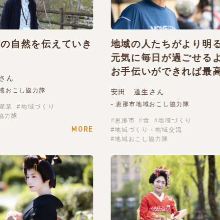
村の自然を伝えていき
地域の人たちがより明
元気に毎日が過ごせる
お手伝いができれば最
さん
地域おこし協力隊
安田 道生さん
- 恵那市地域おこし協力隊
産業
地域づくり
協力隊
恵那市
食
地域づくり
MORE
地域づくり・地域交流
地域おこし協力隊