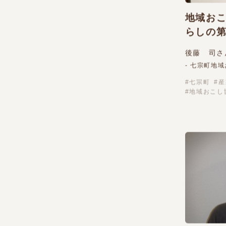
地域おこ
らしの
後藤 司さ
- 七宗町地
七宗町
産
地域おこし