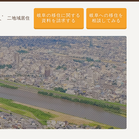
岐阜の移住に関する
岐阜への移住を
せ・
二地域居住
ト
資料を請求する
相談してみる