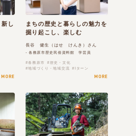
、新し
まちの歴史と暮らしの魅力を
掘り起こし、楽しむ
長谷 健生（はせ けんき）さん
- 各務原市歴史民俗資料館 学芸員
各務原市
歴史・文化
地域づくり・地域交流
Iターン
MORE
MORE