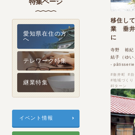
特集ページ
移住し
業 垂
愛知県在住の方
に
へ
寺野 裕紀
結子（ゆい
テレワーク特集
- pâtisser
垂井町
自
地域づくり
継業特集
Iターン
イベント情報