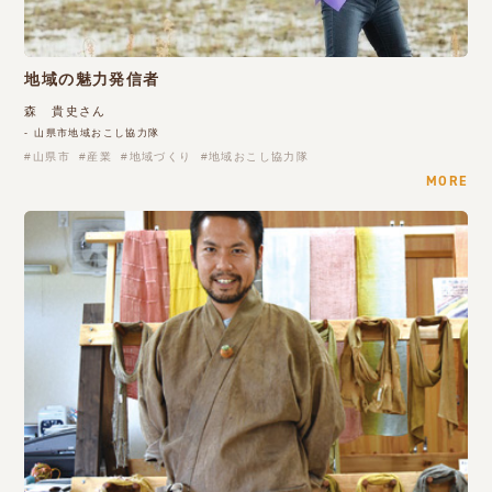
地域の魅力発信者
森 貴史さん
- 山県市地域おこし協力隊
山県市
産業
地域づくり
地域おこし協力隊
MORE