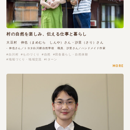
村の自然を楽しみ、伝える仕事と暮らし
大豆村 伸也（まめむら しんや）さん・沙里（さり）さん
- 伸也さん／トヨタ白川郷自然學校 職員、沙里さん／ハンドメイド作家
白川村
ものづくり
自然
田舎暮らし・自然体験
地域づくり・地域交流
Iターン
MORE