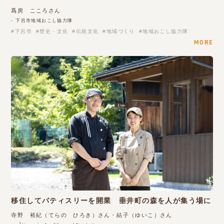
爲房 こころさん
- 下呂市地域おこし協力隊
下呂市
歴史・文化
伝統文化
地域づくり
地域おこし協力隊
MORE
移住してパティスリーを開業 垂井町の森を人が集う場に
寺野 裕紀（てらの ひろき）さん・結子（ゆいこ）さん