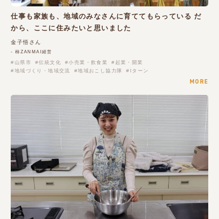
仕事も家族も、地域のみなさんに育ててもらっている だ
から、ここに住みたいと思いました
金子悟さん
- 柿ZANMAI経営
山県市
伝統文化
小売業・飲食業
起業・開業
地域づくり・地域交流
地域おこし協力隊
Iターン
MORE