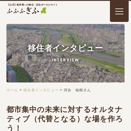
【公式】岐阜県への移住・定住ポータルサイト
移住者インタビュー
INTERVIEW
ホーム
>
移住者インタビュー
>
河合 祐樹さん
都市集中の未来に対するオルタナ
ティブ（代替となる）な場を作ろ
う！