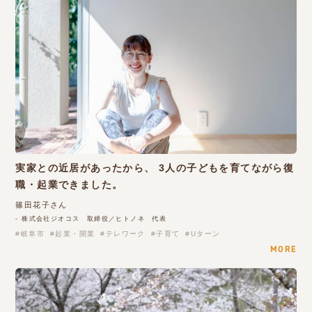
実家との近居があったから、 3人の子どもを育てながら復
職・起業できました。
篠田花子さん
- 株式会社ジオコス 取締役／ヒトノネ 代表
岐阜市
起業・開業
テレワーク
子育て
Uターン
MORE