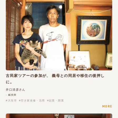
古民家ツアーの参加が、 義母との同居や移住の後押し
に。
井口清彦さん
- 鍼灸師
大垣市
空き家改修・活用
起業・開業
MORE