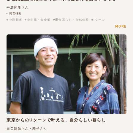
平島純生さん
- 調理補助
中津川市
小売業・飲食業
田舎暮らし・自然体験
Iターン
MORE
東京からのUターンで叶える、自分らしい暮らし
田口龍治さん・寿子さん