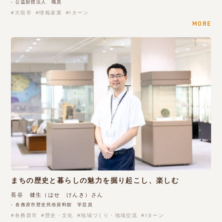
- 公益財団法人 職員
大垣市
情報産業
Iターン
MORE
まちの歴史と暮らしの魅力を掘り起こし、楽しむ
長谷 健生（はせ けんき）さん
- 各務原市歴史民俗資料館 学芸員
各務原市
歴史・文化
地域づくり・地域交流
Iターン