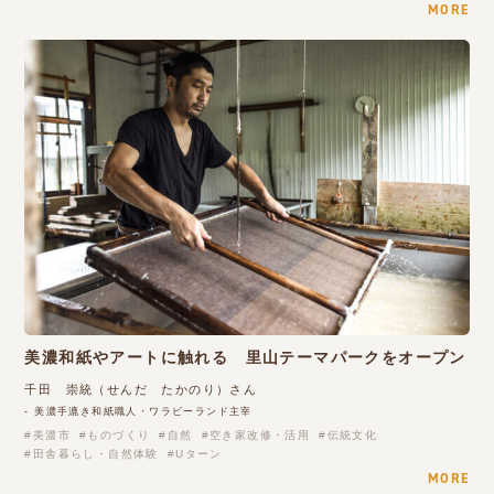
MORE
美濃和紙やアートに触れる 里山テーマパークをオープン
千田 崇統（せんだ たかのり）さん
- 美濃手漉き和紙職人・ワラビーランド主宰
美濃市
ものづくり
自然
空き家改修・活用
伝統文化
田舎暮らし・自然体験
Uターン
MORE