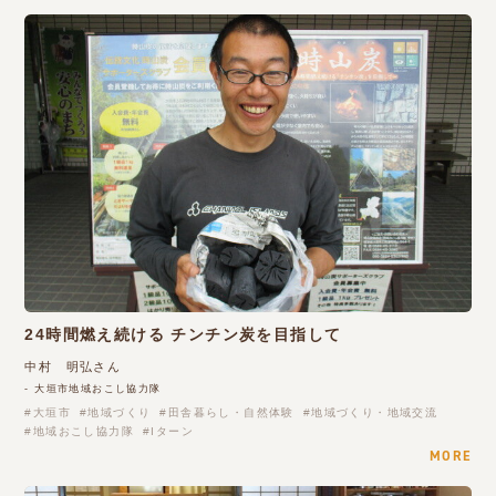
24時間燃え続ける チンチン炭を目指して
中村 明弘さん
- 大垣市地域おこし協力隊
大垣市
地域づくり
田舎暮らし・自然体験
地域づくり・地域交流
地域おこし協力隊
Iターン
MORE