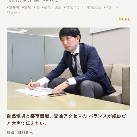
- pâtisserie La filer パティシエ
垂井町
自然
食
起業・開業
地域づくり・地域交流
Uターン
Iターン
MORE
自然環境と都市機能、交通アクセスの バランスが絶妙だ
と大声で伝えたい。
難波田隆雄さん