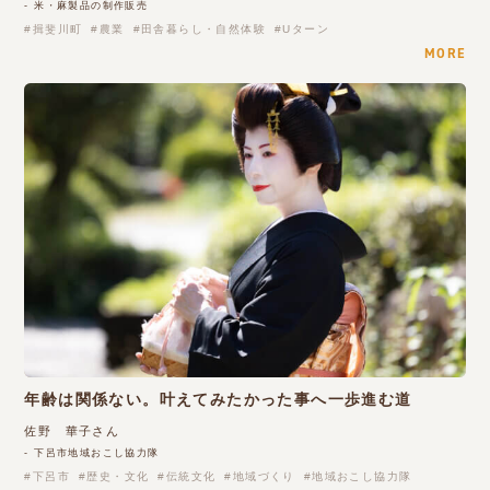
- 米・麻製品の制作販売
揖斐川町
農業
田舎暮らし・自然体験
Uターン
MORE
年齢は関係ない。叶えてみたかった事へ一歩進む道
佐野 華子さん
- 下呂市地域おこし協力隊
下呂市
歴史・文化
伝統文化
地域づくり
地域おこし協力隊