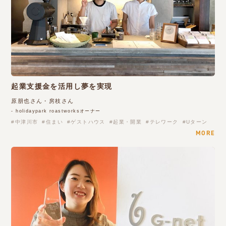
起業支援金を活用し夢を実現
原朋也さん・房枝さん
- holidaypark roastworksオーナー
中津川市
住まい
ゲストハウス
起業・開業
テレワーク
Uターン
MORE