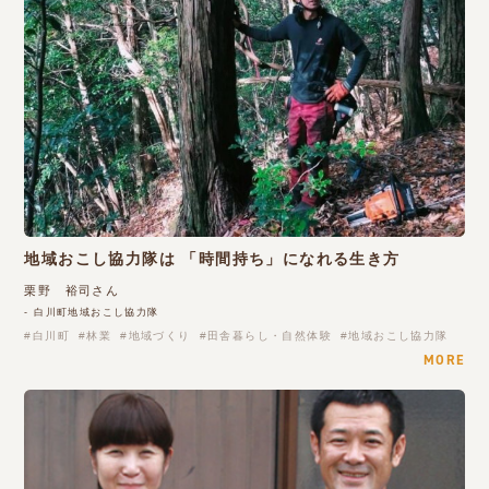
地域おこし協力隊は 「時間持ち」になれる生き方
栗野 裕司さん
- 白川町地域おこし協力隊
白川町
林業
地域づくり
田舎暮らし・自然体験
地域おこし協力隊
MORE