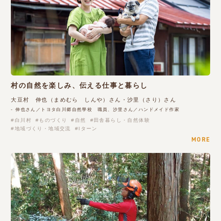
村の自然を楽しみ、伝える仕事と暮らし
大豆村 伸也（まめむら しんや）さん・沙里（さり）さん
- 伸也さん／トヨタ白川郷自然學校 職員、沙里さん／ハンドメイド作家
白川村
ものづくり
自然
田舎暮らし・自然体験
地域づくり・地域交流
Iターン
MORE