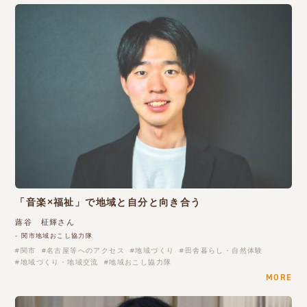
「音楽×福祉」で地域と自分と向き合う
蕗谷 柾輝さん
- 関市地域おこし協力隊
関市
名古屋等へのアクセス
地域づくり
田舎暮らし・自然体験
地域づくり・地域交流
地域おこし協力隊
MORE