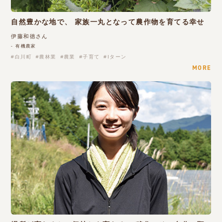
自然豊かな地で、 家族一丸となって農作物を育てる幸せ
伊藤和徳さん
- 有機農家
白川町
農林業
農業
子育て
Iターン
MORE