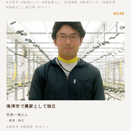
大垣市
地域づくり
田舎暮らし・自然体験
地域づくり・地域交流
地域おこし協力隊
Iターン
MORE
海津市で農家として独立
田家一衡さん
- 農業・独立
海津市
農林業
Iターン