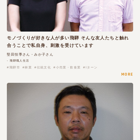
モノづくりが好きな人が多い飛騨 そんな友人たちと触れ
合うことで私自身、刺激を受けています
堅田恒季さん・みか子さん
- 飛騨職人生活
飛騨市
林業
伝統文化
小売業・飲食業
Iターン
MORE