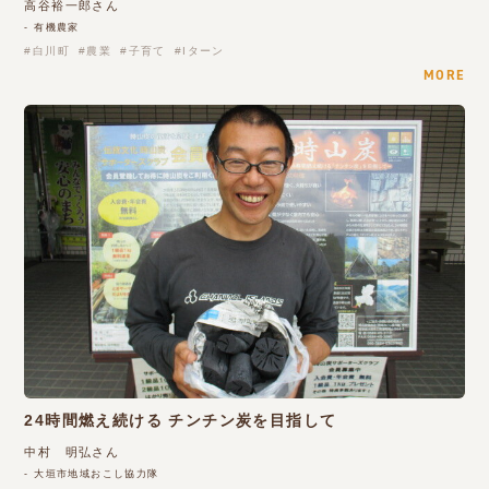
高谷裕一郎さん
- 有機農家
白川町
農業
子育て
Iターン
MORE
24時間燃え続ける チンチン炭を目指して
中村 明弘さん
- 大垣市地域おこし協力隊