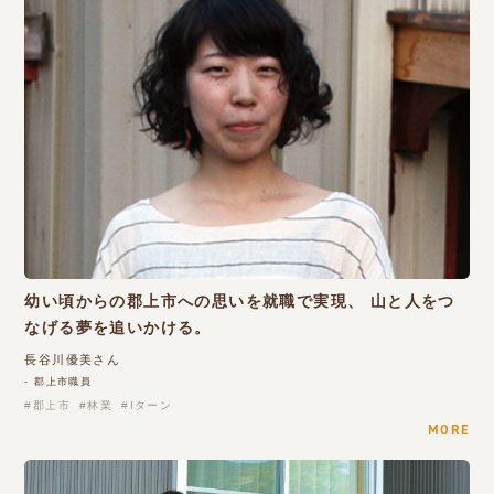
幼い頃からの郡上市への思いを就職で実現、 山と人をつ
なげる夢を追いかける。
長谷川優美さん
- 郡上市職員
郡上市
林業
Iターン
MORE