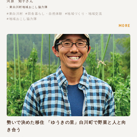
河原 知子さん
- 東白川村地域おこし協力隊
東白川村
田舎暮らし・自然体験
地域づくり・地域交流
地域おこし協力隊
MORE
勢いで決めた移住 「ゆうきの里」白川町で野菜と人と向
き合う