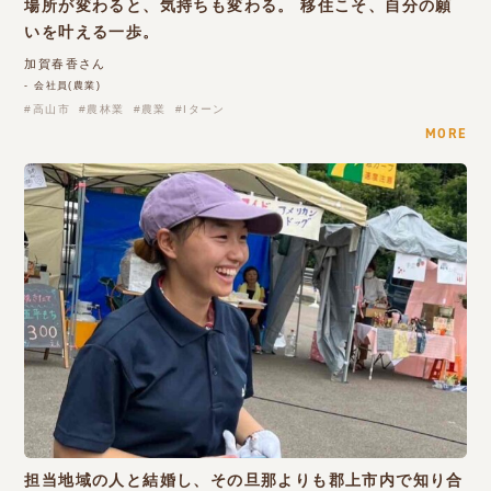
場所が変わると、気持ちも変わる。 移住こそ、自分の願
いを叶える一歩。
加賀春香さん
- 会社員(農業)
高山市
農林業
農業
Iターン
MORE
担当地域の人と結婚し、その旦那よりも郡上市内で知り合