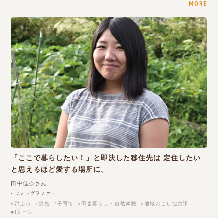
MORE
「ここで暮らしたい！」と即決した移住先は 定住したい
と思えるほど愛する場所に。
田中佳奈さん
- フォトグラファー
郡上市
観光
子育て
田舎暮らし・自然体験
地域おこし協力隊
Iターン