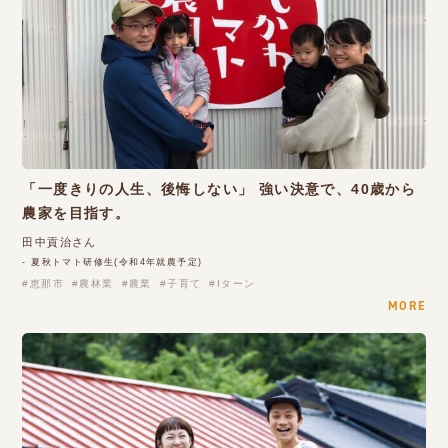
「一度きりの人生、後悔しない」 強い決意で、40歳から
農家を目指す。
田中貢治さん
- 夏秋トマト研修生(令和4年就農予定)
恵那市
農林業
農業
子育て
Iターン
MORE