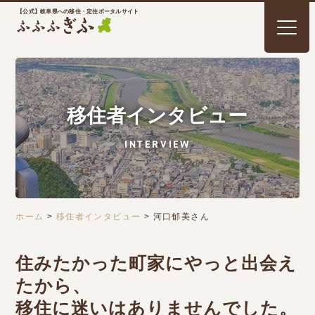
【公式】岐阜県への移住・定住ポータルサイト
移住者インタビュー
INTERVIEW
ホーム
>
移住者インタビュー
>
河口郁美さん
住みたかった町家にやっと出会え
たから、
移住に迷いはありませんでした。