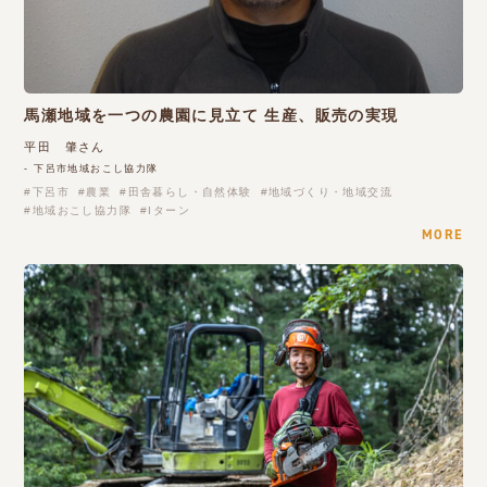
馬瀬地域を一つの農園に見立て 生産、販売の実現
平田 肇さん
- 下呂市地域おこし協力隊
下呂市
農業
田舎暮らし・自然体験
地域づくり・地域交流
地域おこし協力隊
Iターン
MORE