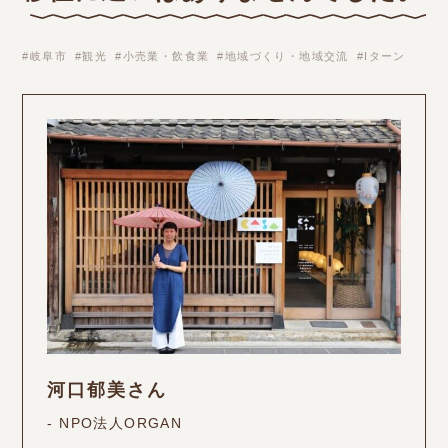
岐阜市
観光
小売業・飲食業
地域づくり・地域交流
Iターン
河口郁美さん
- NPO法人ORGAN