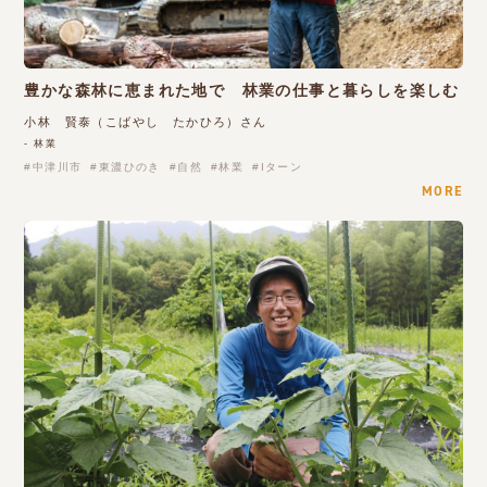
豊かな森林に恵まれた地で 林業の仕事と暮らしを楽しむ
小林 賢泰（こばやし たかひろ）さん
- 林業
中津川市
東濃ひのき
自然
林業
Iターン
MORE