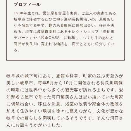
プロフィール
1980年生まれ、愛知県名古屋市出身。ご主人の実家である
岐阜市に帰省するたびに柳ヶ瀬や長良川沿いの川原町あた
りを散策する中で、趣のある町家に偶然出会い、移住を決
める。現在は岐阜市湊町にあるセレクトショップ「長良川
デパート」や「和傘CASA」に勤務し、
つくり手の思いと
商品が長良川に育まれる物語を、商品とともに紹介してい
る。
岐阜城の城下町にあり、旅館や料亭、町家の並ぶ街並みが
美しい岐阜市。毎年5月から10月に開催される長良川鵜飼
の時期には世界中から多くの観光客が訪れるまちです。愛
知県名古屋市で育った河口郁美さんは思い描いていた町家
に偶然出会い、移住を決意。浴室の改装や家全体の改装を
加えて住みやすい環境を徐々に整えながら、文化が豊かな
岐阜での暮らしを満喫しているそうでうす。そんな河口さ
んにお話をうかがいました。