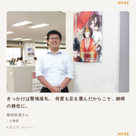
MORE
きっかけは聖地巡礼、 何度も足を運んだからこそ、納得
の移住に。
植杉祐貴さん
- 公務員
高山市
Iターン
MORE