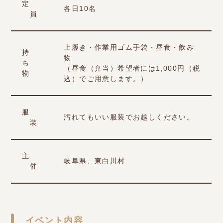
定
各日10名
員
上履き・作業用ゴム手袋・昼食・飲み
持
物
ち
（昼食（弁当）希望者には1,000円（税
物
込）でご用意します。）
服
汚れてもいい服装でお越しください。
装
主
岐阜県、東白川村
催
イベント内容