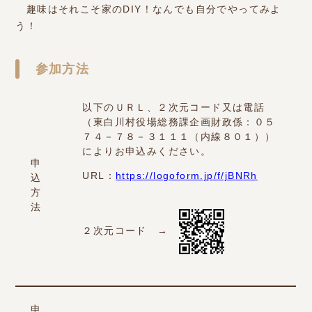
趣味はそれこそ家のDIY！なんでも自分でやってみよ
う！
参加方法
以下のＵＲＬ、２次元コード又は電話
（東白川村役場総務課企画財政係：０５
７４－７８－３１１１（内線８０１））
によりお申込みください。
申
URL：
https://logoform.jp/f/jBNRh
込
方
法
２次元コード →
申