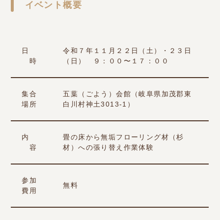
イベント概要
日
令和７年１１月２２日（土）・２３日
時
（日） ９：００〜１７：００
集合
五葉（ごよう）会館（岐阜県加茂郡東
場所
白川村神土3013-1）
内
畳の床から無垢フローリング材（杉
容
材）への張り替え作業体験
参加
無料
費用