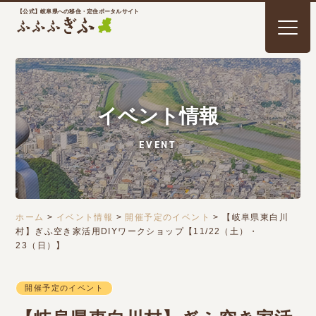
【公式】岐阜県への移住・定住ポータルサイト
イベント情報
EVENT
ホーム
>
イベント情報
>
開催予定のイベント
>
【岐阜県東白川
村】ぎふ空き家活用DIYワークショップ【11/22（土）・
23（日）】
開催予定のイベント