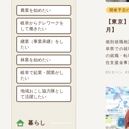
農業を始めたい
開催予定
【東京】
岐阜からテレワークを
して働きたい
月】
継業（事業承継）をし
個別就職相
たい
阜県での就
の就職・転
林業を始めたい
住支援金事
岐阜で起業・開業がし
Uターン
たい
地域おこし協力隊とし
て活躍したい
暮らし