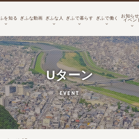
お知ら
ふを知る
ぎふな動画
ぎふな人
ぎふで暮らす
ぎふで働く
イベン
Uターン
EVENT