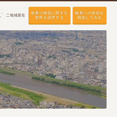
岐阜の移住に関する
岐阜への移住を
せ・
二地域居住
ト
資料を請求する
相談してみる