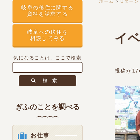
ホーム
>
Uターン
岐阜の移住に関する
資料を請求する
岐阜への移住を
イベ
相談してみる
気になることは、ここで検索
投稿が1
検索
ぎふのことを調べる
お仕事