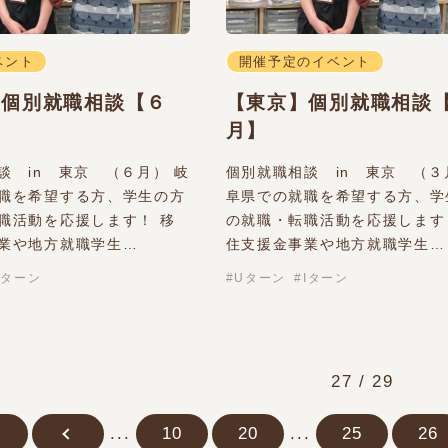
ベント
開催予定のイベント
】個別就職相談【６
【東京】個別就職相談
月】
談 in 東京 （６月） 岐
個別就職相談 in 東京 （３
職を希望する方、学生の方
阜県での就職を希望する方、学
職活動を応援します！ 移
の就職・転職活動を応援します
業や地方就職学生…
住支援金事業や地方就職学生…
Iターン
Uターン
Iターン
27 / 29
...
10
20
...
25
26