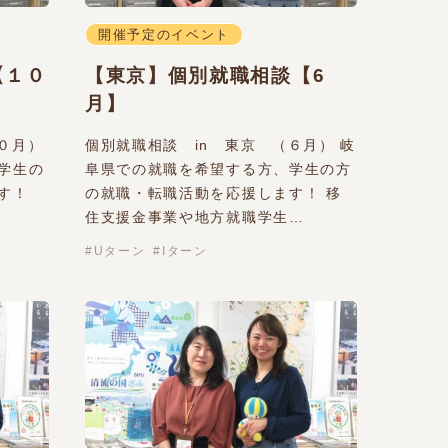
開催予定のイベント
【１０
【東京】個別就職相談【6
月】
０月）
個別就職相談 in 東京 （６月） 岐
学生の
阜県での就職を希望する方、学生の方
す！
の就職・転職活動を応援します！ 移
住支援金事業や地方就職学生…
Uターン
Iターン