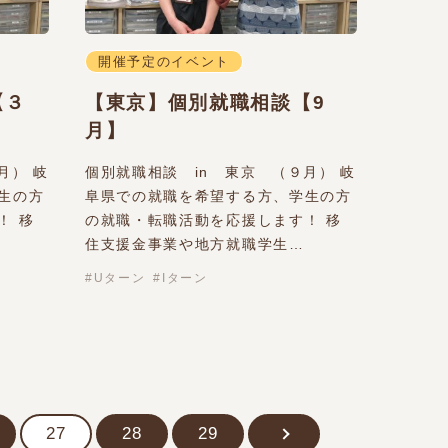
開催予定のイベント
【３
【東京】個別就職相談【9
月】
月） 岐
個別就職相談 in 東京 （９月） 岐
生の方
阜県での就職を希望する方、学生の方
！ 移
の就職・転職活動を応援します！ 移
住支援金事業や地方就職学生…
Uターン
Iターン
27
28
29