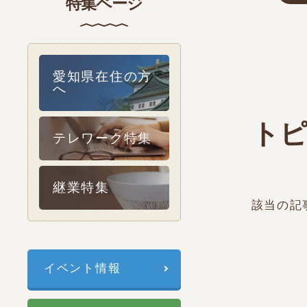
特集ページ
愛知県在住の方
へ
トピ
テレワーク特集
継業特集
該当の記
イベント情報