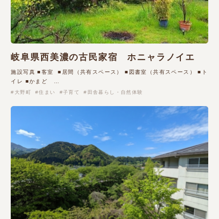
岐阜県西美濃の古民家宿 ホニャラノイエ
施設写真 ■客室 ■居間（共有スペース） ■図書室（共有スペース） ■ト
イレ ■かまど …
大野町
住まい
子育て
田舎暮らし・自然体験