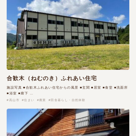
合歓木（ねむのき）ふれあい住宅
施設写真 ■合歓木ふれあい住宅からの風景 ■玄関 ■居室 ■食堂 ■洗面所
■浴室 ■廊下 …
高山市
住まい
農業
田舎暮らし・自然体験