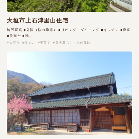
大垣市上石津里山住宅
施設写真 ■外観（桜の季節） ■リビング・ダイニング ■キッチン ■寝室
■洗面台 ■洗…
大垣市
住まい
子育て
田舎暮らし・自然体験