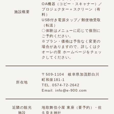
OA機器（コピー・スキャナー）／
プロジェクター＋スクリーン（有
施設概要
料）
USB付き電源タップ／郵便物受取
（転送）
〇体験はメニューに応じて個別に
ご予約ください。
※プラン・価格は予告なく変更の
場合がありますので、詳しくは
ク
オーレの里 ホームページ
をチェッ
クしてください。
〒509-1104 岐阜県加茂郡白川
町和泉181-1
所在地
TEL. 0574-72-2642
Email. info@e-900.com
近隣の観光
地歌舞伎小屋 東座（要予約）・佐
施設
久良太神社