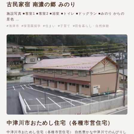
古民家宿 南濃の郷 みのり
施設写真 ■客室1 ■客室2 ■浴室 ■トイレ ■ドッグラン ■みのり からの
景色 …
海津市
保育園留学
住まい
子育て
田舎暮らし・自然体験
中津川市おためし住宅（各種市営住宅）
中津川市おためし住宅（各種市営住宅） 自然豊かな中津川でのんびりし