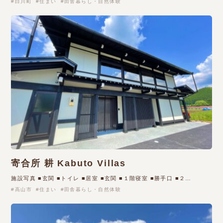
白川町
住まい
田舎暮らし・自然体験
寄合所 耕 Kabuto Villas
施設写真 ■玄関 ■トイレ ■居室 ■玄関 ■１階寝室 ■勝手口 ■２…
高山市
住まい
田舎暮らし・自然体験