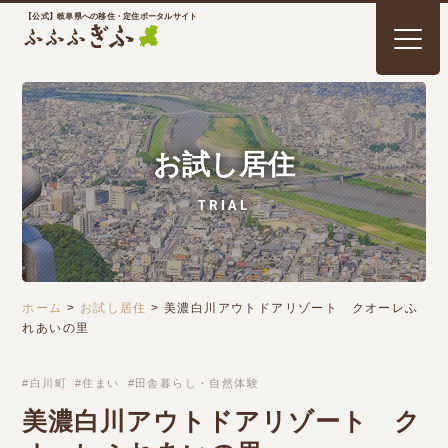
【公式】岐阜県への移住・定住ポータルサイト
お試し居住
TRIAL
ホーム
>
お試し居住
>
美濃白川アウトドアリゾート クオーレふ
れあいの里
白川町
住まい
田舎暮らし・自然体験
美濃白川アウトドアリゾート ク