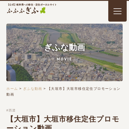
【公式】岐阜県への移住・定住ポータルサイト
ぎふな動画
MOVIE
ホーム
>
ぎふな動画
>
【大垣市】大垣市移住定住プロモーション
動画
西濃
【大垣市】大垣市移住定住プロモ
ーション動画