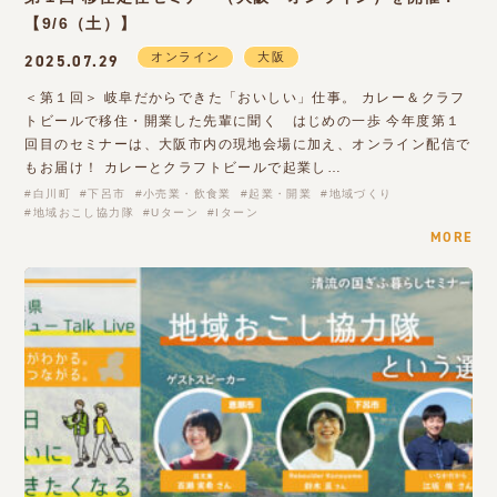
【9/6（土）】
オンライン
大阪
2025.07.29
＜第１回＞ 岐阜だからできた「おいしい」仕事。 カレー＆クラフ
トビールで移住・開業した先輩に聞く はじめの一歩 今年度第１
回目のセミナーは、大阪市内の現地会場に加え、オンライン配信で
もお届け！ カレーとクラフトビールで起業し…
白川町
下呂市
小売業・飲食業
起業・開業
地域づくり
地域おこし協力隊
Uターン
Iターン
MORE