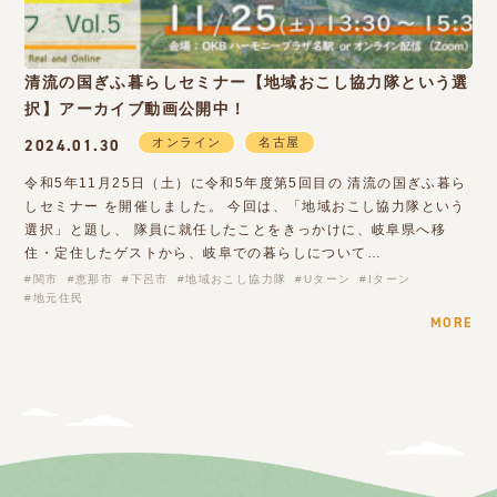
清流の国ぎふ暮らしセミナー【地域おこし協力隊という選
択】アーカイブ動画公開中！
オンライン
名古屋
2024.01.30
令和5年11月25日（土）に令和5年度第5回目の 清流の国ぎふ暮ら
しセミナー を開催しました。 今回は、「地域おこし協力隊という
選択」と題し、 隊員に就任したことをきっかけに、岐阜県へ移
住・定住したゲストから、岐阜での暮らしについて…
関市
恵那市
下呂市
地域おこし協力隊
Uターン
Iターン
地元住民
MORE