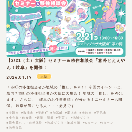
【2/21（土）大阪】セミナー＆移住相談会「意外とええや
ん！岐阜」を開催！
大阪
2026.01.19
７市町の移住担当者が地域の「推し」をPR！ 今回のイベントは、
県内７市町の移住担当者が大阪に大集合！ 地域の「推し」をPRし
ます。 さらに、「岐阜のお仕事事情」が分かるミニセミナーも開
催。 岐阜が気になる人・・・必見です…
美濃市
海津市
養老町
御嵩町
郡上市
土岐市
下呂市
小売業・飲食業
起業・開業
子育て
地域づくり
田舎暮らし・自然体験
地域づくり・地域交流
Uターン
Iターン
地元住民