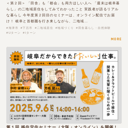
＜第２回＞ 「田舎」も「都会」も両方ほしい人へ 「週末は岐阜暮
らし」の二地域居住をしてみてわかったこと 実践者が語るリアル
な暮らし 今年度第２回目のセミナーは、オンライン配信でお届
け！ 岐阜と首都圏を行き来しながら、二地域…
海津市
下呂市
二地域居住
地域づくり
田舎暮らし・自然体験
Uターン
Iターン
MORE
第１回 移住定住セミナー（大阪・オンライン）を開催！