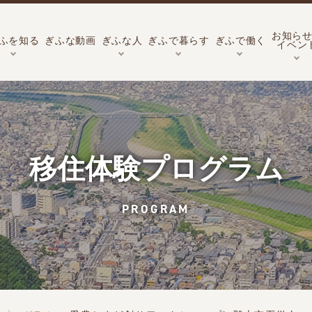
お知ら
ふを知る
ぎふな動画
ぎふな人
ぎふで暮らす
ぎふで働く
イベン
移住体験プログラム
PROGRAM