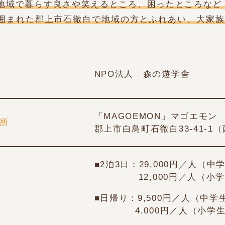
地域で暮らす良さや笑えるところ、困ったところなど
囲まれた郡上市石徹白で地域の方とふれあい、大家族
NPO法人 森の遊学舎
者
「MAGOEMON」マゴエモン
所
郡上市白鳥町石徹白33‐41‐
■2泊3日：29,000円／人（中
12,000円／人（小学生）
■日帰り：9,500円／人（中学
4,000円／人（小学生）