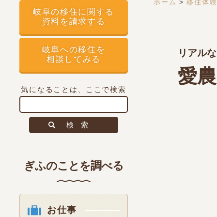
ホーム
>
移住体
岐阜の移住に関する
資料を請求する
岐阜への移住を
リアルな
相談してみる
愛農
気になることは、ここで検索
検索
ぎふのことを調べる
お仕事