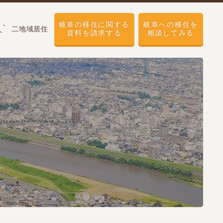
岐阜の移住に関する
岐阜への移住を
せ・
二地域居住
ト
資料を請求する
相談してみる