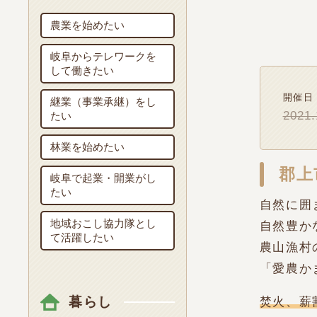
農業を始めたい
岐阜からテレワークを
して働きたい
開催日
継業（事業承継）をし
2021
たい
林業を始めたい
郡上
岐阜で起業・開業がし
たい
自然に囲
地域おこし協力隊とし
自然豊か
て活躍したい
農山漁村
「愛農か
暮らし
焚火、薪