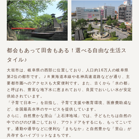
都会もあって田舎もある！選べる自由な生活ス
タイル♪
大垣市は、岐阜県の西部に位置しており、人口約16万人の岐阜県
第2位の都市です。ＪＲ東海道本線や名神高速道路などが通り、主
要都市圏へのアクセスも大変便利です。また、古くから「水の都」
と呼ばれ、豊富な地下水に恵まれており、良質でおいしい水が安定
供給されています。
「子育て日本一」を目指し、子育て支援や教育環境、医療費助成な
ど、全国最高水準のサービスを提供しています。
さらに、自然豊かな里山「上石津地域」では、子どもたちは自然の
中でのびのび過ごしており、アウトドアをするにも、もってこいで
す。通勤や通学などに便利な「まちなか」と自然豊かな「里山」が
共存するハイブリットなまちです。