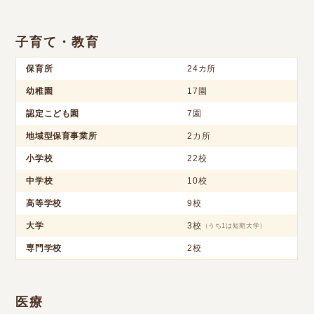
子育て・教育
保育所
24カ所
幼稚園
17園
認定こども園
7園
地域型保育事業所
2カ所
小学校
22校
中学校
10校
高等学校
9校
大学
3校
（うち1は短期大学）
専門学校
2校
医療