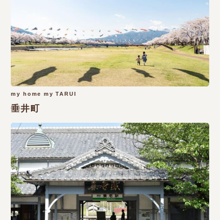
my home my TARUI
垂井町