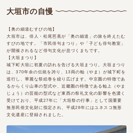
大垣市の自慢
【奥の細道むすびの地】
大垣市は、俳人・松尾芭蕉が「奥の細道」の旅を終えたむ
すびの地です。「市民俳句まつり」や「子ども俳句教室」
が開催されるなど俳句文化が息づくまちです。
【大垣まつり】
城下町大垣に初夏の訪れを告げる大垣まつり。大垣まつり
は、370年余の伝統を誇り、13両の軕（やま）が城下町を
巡行し、華麗な祭絵巻を繰り広げます。中京圏の特徴であ
るからくり山車の型式や、近畿圏の特徴である軕上（やま
じょう）の芸能の型式など東西の祭礼文化の影響を色濃く
受けており、平成27年に「大垣祭の行事」として国重要
無形民俗文化財に指定され、平成28年にはユネスコ無形
文化遺産に登録されました。