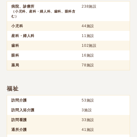
病院、診療所
238施設
（小児科、産科・婦人科、歯科、眼科含
む）
小児科
44施設
産科・婦人科
11施設
歯科
102施設
眼科
16施設
薬局
78施設
福祉
訪問介護
53施設
訪問入浴介護
3施設
訪問看護
33施設
通所介護
41施設