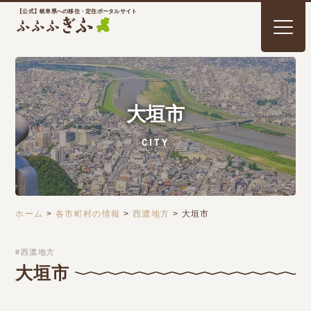
【公式】岐阜県への移住・定住ポータルサイト
大垣市
CITY
ホーム
>
各市町村の情報
>
西濃地方
>
大垣市
西濃地方
大垣市