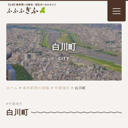
【公式】岐阜県への移住・定住ポータルサイト
白川町
CITY
ホーム
>
各市町村の情報
>
中濃地方
>
白川町
中濃地方
白川町