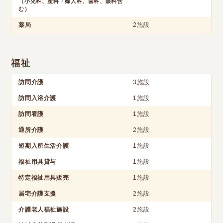
（小児科、産科・婦人科、歯科、眼科含
む）
薬局
2施設
福祉
訪問介護
3施設
訪問入浴介護
1施設
訪問看護
1施設
通所介護
2施設
短期入所生活介護
1施設
福祉用具貸与
1施設
特定福祉用具販売
1施設
居宅介護支援
2施設
介護老人福祉施設
2施設