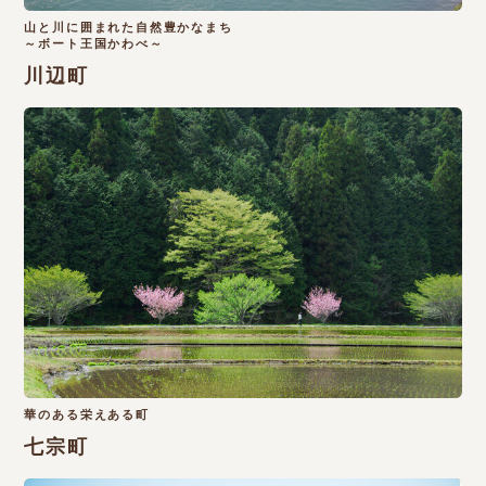
山と川に囲まれた自然豊かなまち
～ボート王国かわべ～
川辺町
華のある栄えある町
七宗町