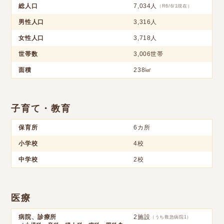
総人口
7,034人
（R6/6/1現在）
男性人口
3,316人
女性人口
3,718人
世帯数
3,006世帯
面積
238㎢
子育て・教育
保育所
6カ所
小学校
4校
中学校
2校
医療
病院、診療所
2施設
（うち救急病院1）