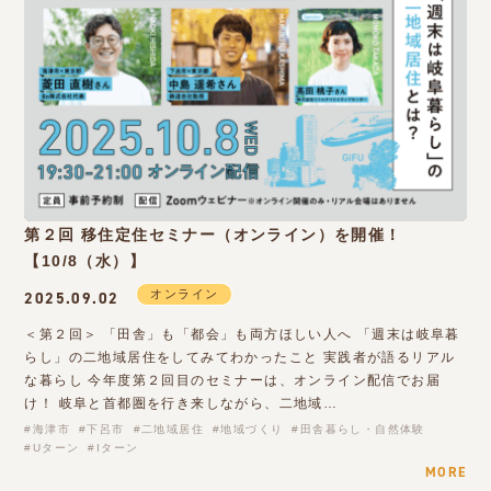
第２回 移住定住セミナー（オンライン）を開催！
【10/8（水）】
オンライン
2025.09.02
＜第２回＞ 「田舎」も「都会」も両方ほしい人へ 「週末は岐阜暮
らし」の二地域居住をしてみてわかったこと 実践者が語るリアル
な暮らし 今年度第２回目のセミナーは、オンライン配信でお届
け！ 岐阜と首都圏を行き来しながら、二地域…
海津市
下呂市
二地域居住
地域づくり
田舎暮らし・自然体験
Uターン
Iターン
MORE