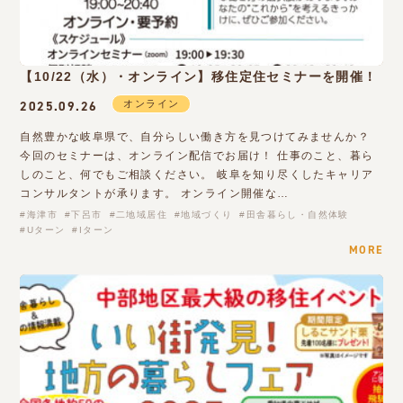
【10/22（水）・オンライン】移住定住セミナーを開催！
オンライン
2025.09.26
自然豊かな岐阜県で、自分らしい働き方を見つけてみませんか？
今回のセミナーは、オンライン配信でお届け！ 仕事のこと、暮ら
しのこと、何でもご相談ください。 岐阜を知り尽くしたキャリア
コンサルタントが承ります。 オンライン開催な…
海津市
下呂市
二地域居住
地域づくり
田舎暮らし・自然体験
Uターン
Iターン
MORE