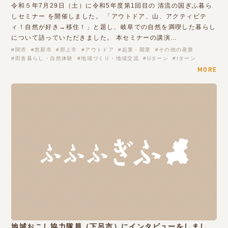
令和５年7月29日（土）に令和5年度第1回目の 清流の国ぎふ暮ら
しセミナー を開催しました。 「アウトドア、山、アクティビテ
ィ！自然が好き→移住！」と題し、岐阜での自然を満喫した暮らし
について語っていただきました。 本セミナーの講演…
関市
恵那市
郡上市
アウトドア
起業・開業
その他の産業
田舎暮らし・自然体験
地域づくり・地域交流
Uターン
Iターン
MORE
地域おこし協力隊員（下呂市）にインタビューをしまし