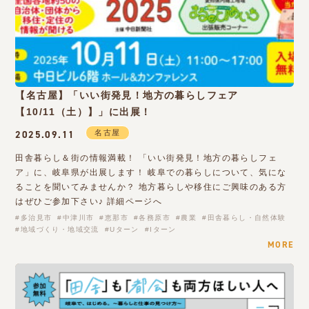
【名古屋】「いい街発見！地方の暮らしフェア
【10/11（土）】」に出展！
名古屋
2025.09.11
田舎暮らし＆街の情報満載！ 「いい街発見！地方の暮らしフェ
ア」に、岐阜県が出展します！ 岐阜での暮らしについて、気にな
ることを聞いてみませんか？ 地方暮らしや移住にご興味のある方
はぜひご参加下さい♪ 詳細ページへ
多治見市
中津川市
恵那市
各務原市
農業
田舎暮らし・自然体験
地域づくり・地域交流
Uターン
Iターン
MORE