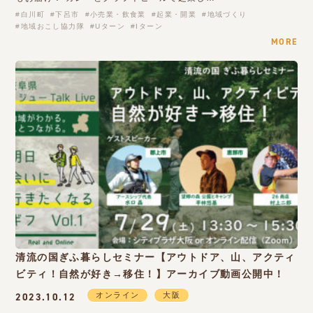
白川町
下呂市
小売業・飲食業
起業・開業
地域づくり
地域おこし協力隊
Uターン
Iターン
MORE
清流の国ぎふ暮らしセミナー【アウトドア、山、アクティ
ビティ！自然が好き→移住！】アーカイブ動画公開中！
オンライン
大阪
2023.10.12