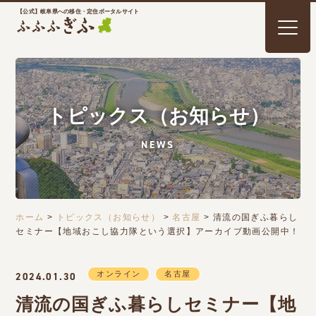
【公式】岐阜県への移住・定住ポータルサイト
トピックス（お知らせ）
NEWS
ホーム
>
トピックス（お知らせ）
>
名古屋
>
清流の国ぎふ暮らし
セミナー【地域おこし協力隊という選択】アーカイブ動画公開中！
オンライン
名古屋
2024.01.30
清流の国ぎふ暮らしセミナー【地