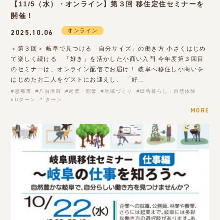
【11/5（水）・オンライン】第３回 移住定住セミナーを
開催！
オンライン
2025.10.06
＜第３回＞ 岐阜で見つける「自分サイズ」の働き方 小さくはじめ
て楽しく続ける 「好き」を活かした小商い入門 今年度第３回目
のセミナーは、オンライン配信でお届け！ 岐阜へ移住し小商いを
はじめたお二人をゲストにお迎えし、 「好…
恵那市
八百津町
起業・開業
地域づくり
田舎暮らし・自然体験
Uターン
Iターン
MORE