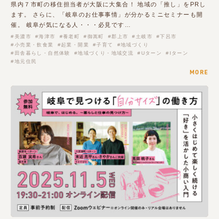
県内７市町の移住担当者が大阪に大集合！ 地域の「推し」をPRし
ます。 さらに、「岐阜のお仕事事情」が分かるミニセミナーも開
催。 岐阜が気になる人・・・必見です…
美濃市
海津市
養老町
御嵩町
郡上市
土岐市
下呂市
小売業・飲食業
起業・開業
子育て
地域づくり
田舎暮らし・自然体験
地域づくり・地域交流
Uターン
Iターン
地元住民
MORE