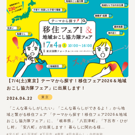
【7/4(土)東京】テーマから探す！移住フェア2026＆地域
おこし協力隊フェア」に出展します！
東京
2026.06.22
「こんな暮らしがしたい」「こんな暮らしができるよ！」から地
域と繋がる移住フェア 「テーマから探す！移住フェア2026＆地域
おこし協力隊フェア」に、「岐阜県」「八百津町」「下呂市・ひが
し村」「安八町」が出展します！ 暮らしに関わる様…
安八町
八百津町
下呂市
農業
田舎暮らし・自然体験