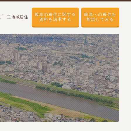
岐阜の移住に関する
岐阜への移住を
せ・
二地域居住
ト
資料を請求する
相談してみる