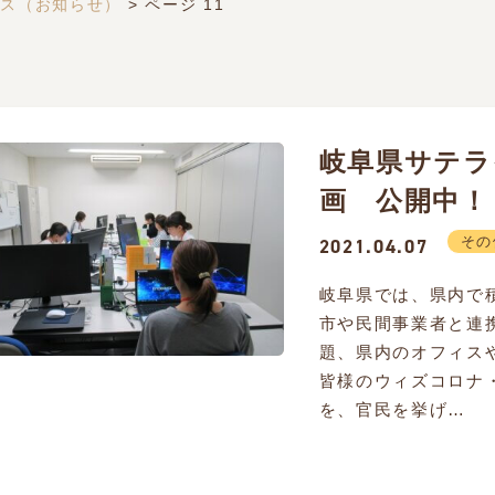
クス（お知らせ）
>
ページ 11
岐阜県サテラ
画 公開中！
その
2021.04.07
岐阜県では、県内で
市や民間事業者と連
題、県内のオフィス
皆様のウィズコロナ
を、官民を挙げ…