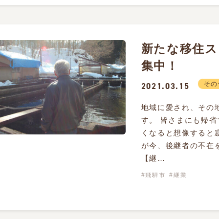
新たな移住ス
集中！
その
2021.03.15
地域に愛され、その
す。 皆さまにも帰
くなると想像すると
が今、後継者の不在
【継…
飛騨市
継業