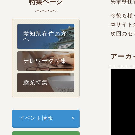
特集ページ
先輩移住
今後も様
本サイト
愛知県在住の方
次回のセ
へ
アーカ
テレワーク特集
継業特集
イベント情報