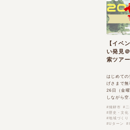
【イベ
い発見＠
索ツアー
はじめての
げさまで無
26日（金
しながら空
飛騨市
二
歴史・文化
地域づくり
Uターン