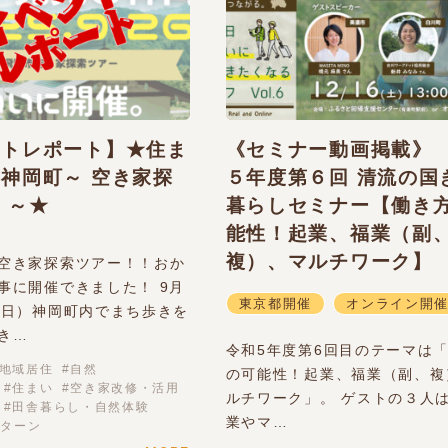
ントレポート】★住ま
《セミナー動画掲載》
神岡町～ 空き家探
５年度第６回 清流の国
 ～★
暮らしセミナー【働き
能性！起業、福業（副
複）、マルチワーク】
空き家探索ツアー！！おか
事に開催できました！ 9月
東京都開催
オンライン開
曜日）神岡町内でまち歩きを
き…
令和5年度第6回目のテーマは
地域居住
自然
の可能性！起業、福業（副、複
住まい
空き家改修・活用
ルチワーク」。 ゲストの３人
田舎暮らし・自然体験
業やマ…
Iターン