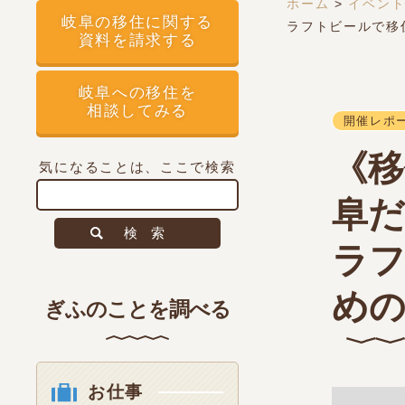
ホーム
>
イベン
岐阜の移住に関する
ラフトビールで移
資料を請求する
岐阜への移住を
相談してみる
開催レポ
《移
気になることは、ここで検索
阜だ
検索
ラフ
めの
ぎふのことを調べる
お仕事