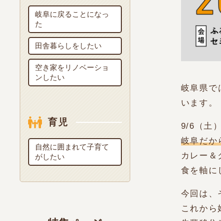
岐阜に戻ることになっ
た
田舎暮らしをしたい
空き家をリノベーショ
ンしたい
岐阜県で
います。
育児
9/6（
岐阜だか
自然に囲まれて子育て
カレー＆
がしたい
食を軸に
今回は、
これから