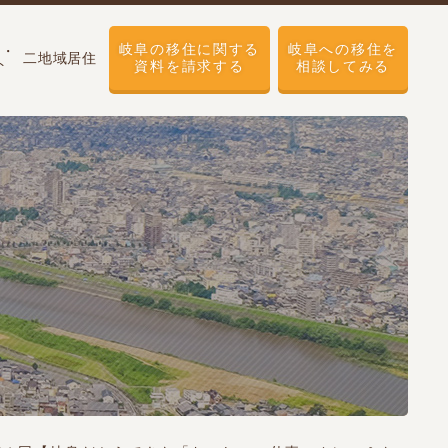
岐阜の移住に関する
岐阜への移住を
せ・
二地域居住
ト
資料を請求する
相談してみる