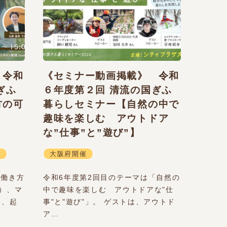
 令和
《セミナー動画掲載》 令和
ぎふ
６年度第２回 清流の国ぎふ
方の可
暮らしセミナー【自然の中で
、
趣味を楽しむ アウトドア
な”仕事”と”遊び”】
催
大阪府開催
「働き方
令和6年度第2回目のテーマは「自然の
）、マ
中で趣味を楽しむ アウトドアな"仕
は、起
事"と"遊び"」。 ゲストは、アウトド
ア…