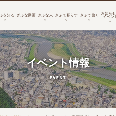
お知ら
ふを知る
ぎふな動画
ぎふな人
ぎふで暮らす
ぎふで働く
イベン
イベント情報
EVENT