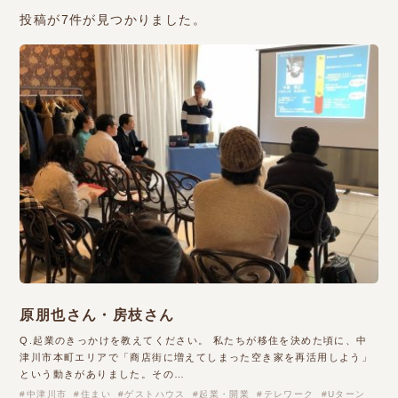
投稿が7件が見つかりました。
原朋也さん・房枝さん
Q.起業のきっかけを教えてください。 私たちが移住を決めた頃に、中
津川市本町エリアで「商店街に増えてしまった空き家を再活用しよう」
という動きがありました。その…
中津川市
住まい
ゲストハウス
起業・開業
テレワーク
Uターン