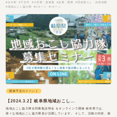
白川町
下呂市
小売業・飲食業
起業・開業
田舎暮らし・自然体験
地域おこし協力隊
Uターン
Iターン
開催予定のイベント
【2024.3.2】岐阜県地域おこし…
地域おこし協力隊合同募集説明会 をオンラインで開催 岐阜県では、
様々な地域おこし協力隊員が活躍しています。 そして、活動の内容、個