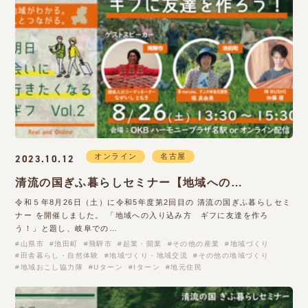
オンライン
名古屋
2023.10.12
清流の国ぎふ暮らしセミナー【地域への…
令和５年8月26日（土）に令和5年度第2回目の 清流の国ぎふ暮らしセミ
ナー を開催しました。 「地域への入り込み方 ギフに友達を作ろ
う！」と題し、岐阜での…
山県市
池田町
飛騨市
起業・開業
その他の産業
地域づくり
田舎暮らし・自然体験
地域づくり・地域交流
その他の地域づくり
地域おこし協力隊
Uターン
Iターン
地元住民