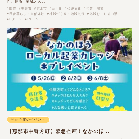
性、特徴、地域との…
関市
美濃市
恵那市
白川町
伝統文化
起業・開業
田舎暮らし・自然体験
地域づくり・地域交流
地域おこし協力隊
Uターン
Iターン
開催予定のイベント
【恵那市中野方町】緊急企画！なかのほ…