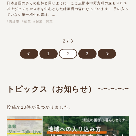
日本全国の多くの山林と同じように、ここ恵那市中野方町の森も９０％
以上がヒノキやスギを中心とした針葉樹の森になっています。 手の入っ
ていない単一植生の森は、…
恵那市
産業
起業・開業
2 / 3
1
2
3
トピックス（お知らせ）
投稿が10件が見つかりました。