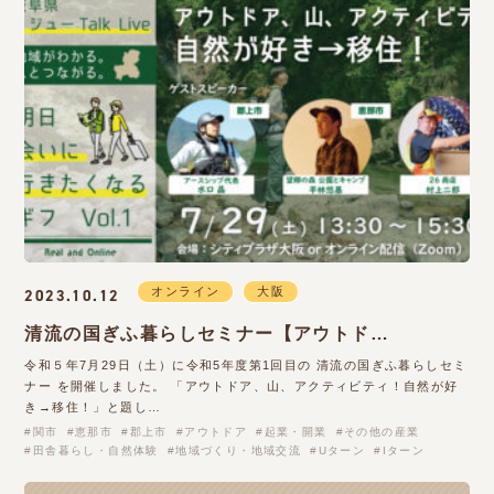
オンライン
大阪
2023.10.12
清流の国ぎふ暮らしセミナー【アウトド…
令和５年7月29日（土）に令和5年度第1回目の 清流の国ぎふ暮らしセミ
ナー を開催しました。 「アウトドア、山、アクティビティ！自然が好
き→移住！」と題し…
関市
恵那市
郡上市
アウトドア
起業・開業
その他の産業
田舎暮らし・自然体験
地域づくり・地域交流
Uターン
Iターン