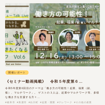
開催レポート
《セミナー動画掲載》 令和５年度第６…
令和5年度第6回目のテーマは「働き方の可能性！起業、福業（副、
複）、マルチワーク」。 ゲストの３人は、起業やマルチワーク等、多様
な働き方を支援する方々…
岐阜市
美濃市
白川町
起業・開業
テレワーク
その他の産業