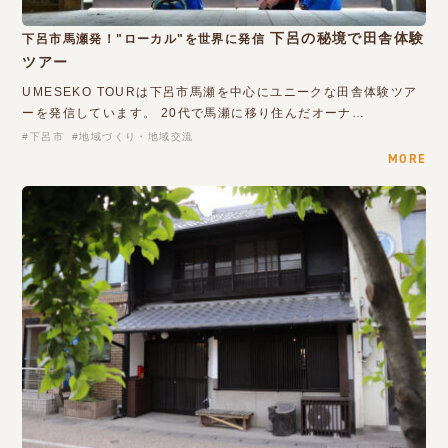
下呂の秘境で田舎体験
下呂市馬瀬発！"ローカル"を世界に発信
ツアー
UMESEKO TOURは下呂市馬瀬を中心にユニークな田舎体験ツア
ーを発信しています。 20代で馬瀬に移り住んだオーナ…
下呂市
地域づくり・地域交流
MORE