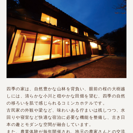
四季の家は、自然豊かな山林を背負い、眼前の桜の大樹越
しには、清らかな小川と穏やかな田畑を望む、四季の自然
の移ろいを肌で感じられるコミンカホテルです。
古民家の外観や梁など、味わいある佇まいは残しつつ、水
回りや寝室など快適な宿泊に必要な機能を整備し、古き日
本の趣とモダンな空間が融合しています。
また、農業体験が毎年開催され、地元の農家さんとの交流