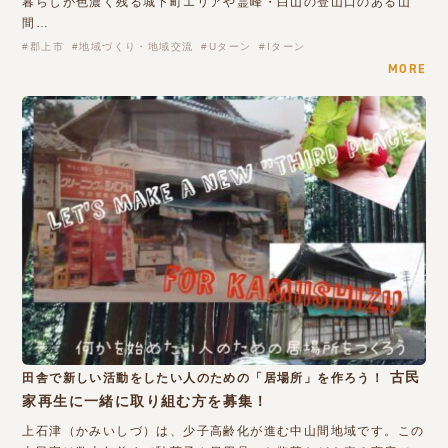
暮らしが色濃く残る城下町エリアや霊峰・白山の登山口のある山
間…
郡上市
地域づくり・地域交流
Uターン
Iターン
MORE
古民
田舎で新しい活動をしたい人のための「居場所」を作ろう！
家再生に一緒に取り組む方を募集！
上石津（かみいしづ）は、少子高齢化が進む中山間地域です。この