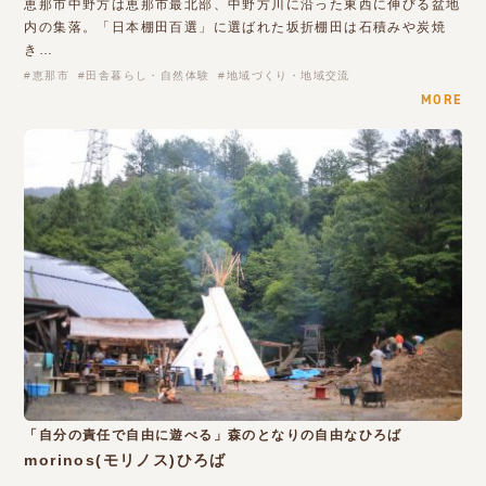
恵那市中野方は恵那市最北部、中野方川に沿った東西に伸びる盆地
内の集落。「日本棚田百選」に選ばれた坂折棚田は石積みや炭焼
き…
恵那市
田舎暮らし・自然体験
地域づくり・地域交流
MORE
「自分の責任で自由に遊べる」森のとなりの自由なひろば
morinos(モリノス)ひろば