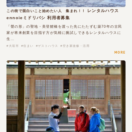
レンタルハウス
この街で面白いこと始めたい人 集まれ！！
ennoieミドリバシ 利用者募集
「聲の形」の聖地・美登鯉橋を渡った先にたたずむ築70年の古民
家が将来創業を目指す方が気軽に腕試しできるレンタルハウスに
生…
大垣市
住まい
ゲストハウス
空き家改修・活用
MORE