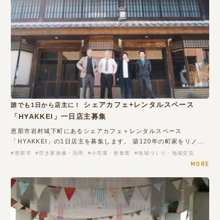
シェアカフェ+レンタルスペース
誰でも1日から店主に！
「HYAKKEI」一日店主募集
恵那市岩村城下町にあるシェアカフェ＋レンタルスペース
「HYAKKEI」の1日店主を募集します。 築120年の町家をリノ…
恵那市
空き家改修・活用
小売業・飲食業
地域づくり・地域交流
MORE