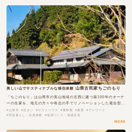
山県古民家ちごのもり
美しい山でサスティナブルな移住体験
「ちごのもり」は山県市の美山地域の北西に建つ築100年のオーナ
ーの生家を、地元の方々や有志の手でリノベーションした複合型…
山県市
住まい
ゲストハウス
農林業
農業
テレワーク
田舎暮らし・自然体験
地域づくり・地域交流
MORE