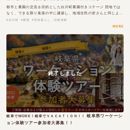
都市と農園の交流を目的とした白川町農園付きコテージ 団地では
なく、できる限り集落の中に建築し、地域住民の皆さんと同じよ…
白川町
農業
田舎暮らし・自然体験
MORE
岐阜県ワーケーシ
岐阜でWORK！岐阜でＶＡＣＡＴＩＯＮ！！
ョン体験ツアー参加者大募集！！