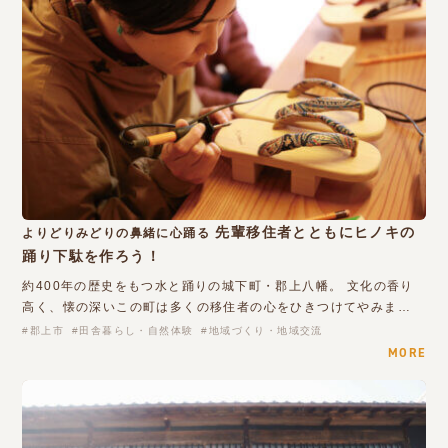
先輩移住者とともにヒノキの
よりどりみどりの鼻緒に心踊る
踊り下駄を作ろう！
約400年の歴史をもつ水と踊りの城下町・郡上八幡。 文化の香り
高く、懐の深いこの町は多くの移住者の心をひきつけてやみま…
郡上市
田舎暮らし・自然体験
地域づくり・地域交流
MORE