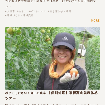
古民家は数十年前まで駄菓子や日用品、お惣菜などを売る商店で
し…
大垣市
住まい
ゲストハウス
空き家改修・活用
地域づくり・地域交流
MORE
【個別対応】飛騨高山就農体感
感じてください！高山の農業
ツアー