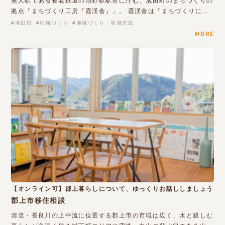
無人駅である養老鉄道の池野駅駅舎に佇む、池田町のまちづくりの
拠点「まちづくり工房『霞渓舎』」。 霞渓舎は「まちづくりに…
池田町
地域づくり
地域づくり・地域交流
MORE
【オンライン可】郡上暮らしについて、ゆっくりお話ししましょう
郡上市移住相談
清流・長良川の上中流に位置する郡上市の市域は広く、水と親しむ