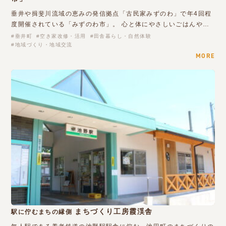
垂井や揖斐川流域の恵みの発信拠点「古民家みずのわ」で年4回程
度開催されている「みずのわ市」。 心と体にやさしいごはんや…
垂井町
空き家改修・活用
田舎暮らし・自然体験
地域づくり・地域交流
MORE
まちづくり工房霞渓舎
駅に佇むまちの縁側