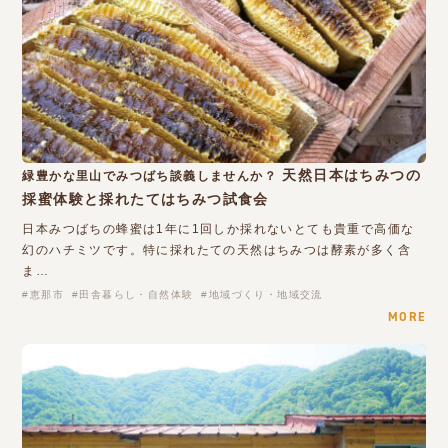
天然日本はちみつの
緑豊かな里山でみつばち談義しませんか？
採蜜体験と採れたてはちみつ試食会
日本みつばちの蜂蜜は1年に1回しか採れないとても貴重で高価な
幻のハチミツです。特に採れたての天然はちみつは酵素が多く含
ま…
恵那市
田舎暮らし・自然体験
地域づくり・地域交流
MORE