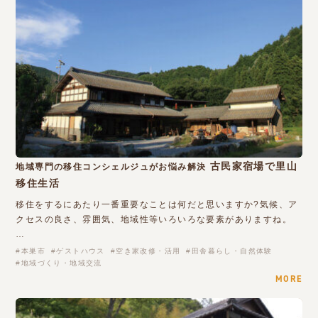
古民家宿場で里山
地域専門の移住コンシェルジュがお悩み解決
移住生活
移住をするにあたり一番重要なことは何だと思いますか?気候、ア
クセスの良さ、雰囲気、地域性等いろいろな要素がありますね。
…
本巣市
ゲストハウス
空き家改修・活用
田舎暮らし・自然体験
地域づくり・地域交流
MORE