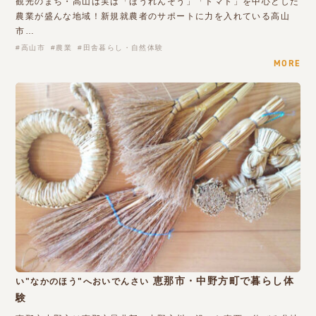
観光のまち・高山は実は「ほうれんそう」「トマト」を中心とした
農業が盛んな地域！新規就農者のサポートに力を入れている高山
市…
高山市
農業
田舎暮らし・自然体験
MORE
恵那市・中野方町で暮らし体
い"なかのほう"へおいでんさい
験