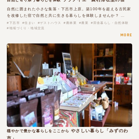
自然と寄り添う暮らしを体験
自然に囲まれた小さな集落・下呂市上原。築100年を超える古民家
を改修した宿で自然と共に生きる暮らしを体験しませんか？ …
下呂市
住まい
ゲストハウス
農林業
農業
田舎暮らし・自然体験
地域づくり・地域交流
MORE
やさしい暮らし「みずのわ
穏やかで豊かな暮らしをここから
市」