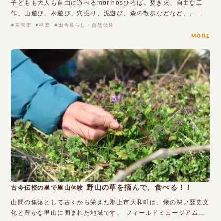
子どもも大人も自由に遊べるmorinosひろば。焚き火、自由な工
作、山遊び、水遊び、穴掘り、泥遊び、森の散歩などなど。。…
美濃市
林業
田舎暮らし・自然体験
MORE
野山の草を摘んで、食べる！！
古今伝授の里で里山体験
山間の集落として古くから栄えた郡上市大和町は、懐の深い歴史文
化と豊かな里山に囲まれた地域です。 フィールドミュージアム…