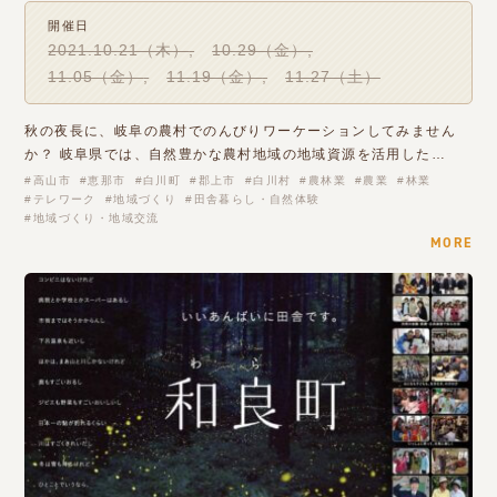
開催日
2021.10.21（木）
10.29（金）
11.05（金）
11.19（金）
11.27（土）
秋の夜長に、岐阜の農村でのんびりワーケーションしてみません
か？ 岐阜県では、自然豊かな農村地域の地域資源を活用した…
高山市
恵那市
白川町
郡上市
白川村
農林業
農業
林業
テレワーク
地域づくり
田舎暮らし・自然体験
地域づくり・地域交流
MORE