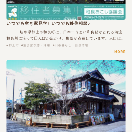
いつでも空き家見学♪ いつでも移住相談♪
岐阜県郡上市和良町は、日本一うまい和良鮎がとれる清流
和良川に沿って田んぼが広がり、集落が点在しています。人口は…
郡上市
空き家改修・活用
田舎暮らし・自然体験
MORE