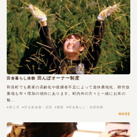
田んぼオーナー制度
田舎暮らし体験
和良町でも農家の高齢化や後継者不足によって遊休農地化、耕作放
棄地も年々増加の傾向にあります。町内外の方々と一緒にお米の
勉…
郡上市
空き家改修・活用
農業
田舎暮らし・自然体験
MORE