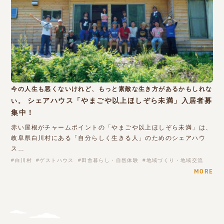
今の人生も悪くないけれど、もっと素敵な生き方があるかもしれな
シェアハウス「やまごや以上ほしぞら未満」入居者募
い。
集中！
赤い屋根がチャームポイントの「やまごや以上ほしぞら未満」は、
岐阜県白川村にある「自分らしく生きる人」のためのシェアハウ
ス…
白川村
ゲストハウス
田舎暮らし・自然体験
地域づくり・地域交流
MORE