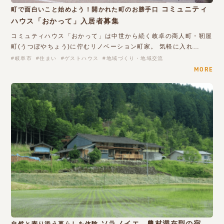
コミュニティ
町で面白いこと始めよう！開かれた町のお勝手口
ハウス「おかって」入居者募集
コミュティハウス「おかって」は中世から続く岐卓の商人町・靭屋
町(うつぼやちょう)に佇むリノベーション町家。 気軽に入れ…
岐阜市
住まい
ゲストハウス
地域づくり・地域交流
MORE
ソラノイエ 農村滞在型の宿