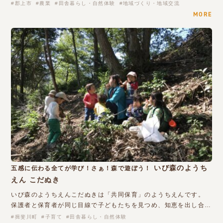
郡上市
農業
田舎暮らし・自然体験
地域づくり・地域交流
MORE
いび森のようち
五感に伝わる全てが学び！さぁ！森で遊ぼう！
えん こだぬき
いび森のようちえんこだぬきは「共同保育」のようちえんです。
保護者と保育者が同じ目線で子どもたちを見つめ、知恵を出し合…
揖斐川町
子育て
田舎暮らし・自然体験