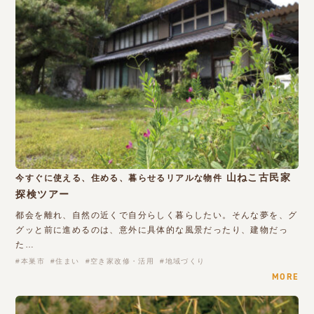
山ねこ古民家
今すぐに使える、住める、暮らせるリアルな物件
探検ツアー
都会を離れ、自然の近くで自分らしく暮らしたい。そんな夢を、グ
グッと前に進めるのは、意外に具体的な風景だったり、建物だっ
た…
本巣市
住まい
空き家改修・活用
地域づくり
MORE